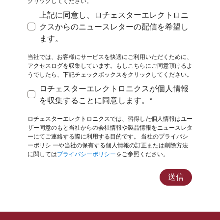
クリックしてください。
上記に同意し、ロチェスターエレクトロニ
クスからのニュースレターの配信を希望し
上記に同意し、ロチェスターエレクトロニクスから
ます。
当社では、お客様にサービスを快適にご利用いただくために、
アクセスログを収集しています。もしこちらにご同意頂けるよ
うでしたら、下記チェックボックスをクリックしてください。
ロチェスターエレクトロニクスが個人情報
ロチェスターエレクトロニクスが個人情報を収集す
を収集することに同意します。*
ロチェスターエレクトロニクスでは、習得した個人情報はユー
ザー同意のもと当社からの会社情報や製品情報をニュースレタ
ーにてご連絡する際に利用する目的です。 当社のプライバシ
ーポリシ
ーや当社の保有する個人情報の訂正または削除方法
に関しては
プライバシーポリシー
をご参照ください。
送信