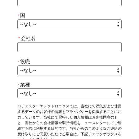
国
*
*
国
*
会社名
役職
*
*
役職
業種
*
*
業種
ロチェスターエレクトロニクスでは、当社にて収集および使用
するデータのお客様の情報とプライバシーを保護することに尽
力しています。当社にて習得した個人情報はお客様同意のも
と、当社からの会社情報や製品情報をニュースレターにてご連
絡する際に利用する目的です。当社からのこのようなご連絡の
受け取りにご同意いただける場合は、下記チェックボックスを