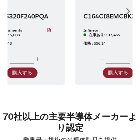
Show 
MS320F240PQA
Instruments
Infineon
あり: 5,608
在庫あり: 137,455
137.43
価格 :
$56.14
購入する
購入する
70社以上の主要半導体メーカーよ
り認定