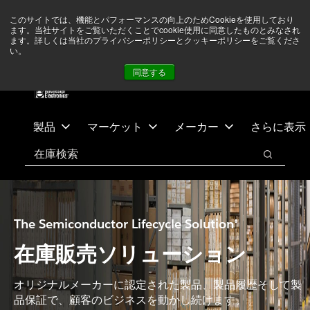
メ
フ
現在中東情勢を注視していますが、オペレーションに影響は
このサイトでは、機能とパフォーマンスの向上のためCookieを使用しており
イ
ッ
ありません
詳しい情報はこちら➜
ます。当社サイトをご覧いただくことでcookie使用に同意したものとみなされ
ン
タ
ます。詳しくは当社のプライバシーポリシーとクッキーポリシーをご覧くださ
い。
ニュース
お問合せ
ログイン
コ
ー
同意する
ン
に
テ
ス
ン
キ
ツ
ッ
製品
マーケット
メーカー
さらに表示
へ
プ
検索
ス
検索
キ
ッ
プ
The Semiconductor Lifecycle Solution®
在庫販売ソリューション
オリジナルメーカーに認定された製品、製品履歴そして製
品保証で、顧客のビジネスを動かし続けます。