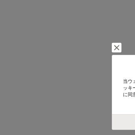
却下し
当ウ
ッキ
に同