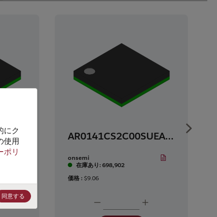
的にク
Show ne
AR0141CS2C00SUEA0-DR
AR0141CS2C00SUEA0-DR
の使用
ーポリ
onsemi
在庫あり: 698,902
価格 :
$9.06
同意する