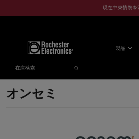
メ
フ
現在中東情勢を
イ
ッ
ン
タ
コ
ー
ン
に
テ
ス
ン
キ
製品
ツ
ッ
へ
プ
検索
ス
検索
キ
ッ
オンセミ
プ