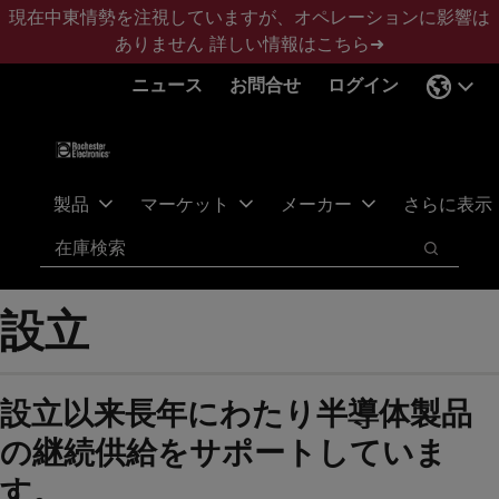
メ
フ
現在中東情勢を注視していますが、オペレーションに影響は
イ
ッ
ありません
詳しい情報はこちら➜
ン
タ
ニュース
お問合せ
ログイン
コ
ー
ン
に
テ
ス
ン
キ
ツ
ッ
製品
マーケット
メーカー
さらに表示
へ
プ
検索
ス
検索
キ
ッ
設立
プ
設立以来長年にわたり半導体製品
の継続供給をサポートしていま
す。