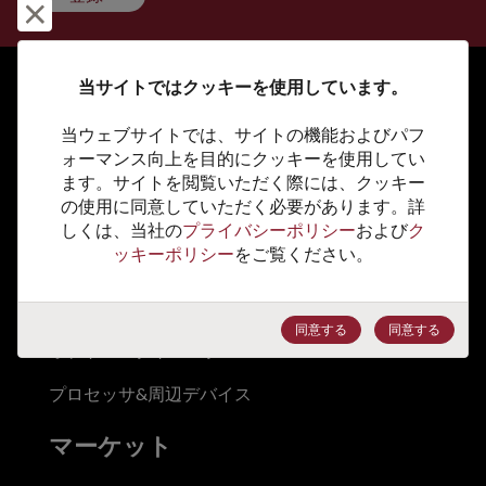
却下して閉じる
当サイトではクッキーを使用しています。
製品
当ウェブサイトでは、サイトの機能およびパフ
ォーマンス向上を目的にクッキーを使用してい
アナログ＆ミックスド・シグナル
ます。サイトを閲覧いただく際には、クッキー
の使用に同意していただく必要があります。詳
ディスクリート
しくは、当社の
プライバシーポリシー
および
ク
ッキーポリシー
をご覧ください。
ロジック
メモリ&ストレージ
同意する
同意する
オプトエレクトロニクス
プロセッサ&周辺デバイス
マーケット