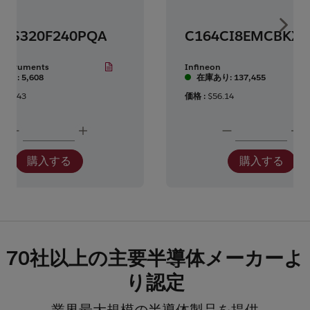
Show 
MS320F240PQA
Instruments
Infineon
あり: 5,608
在庫あり: 137,455
137.43
価格 :
$56.14
購入する
購入する
70社以上の主要半導体メーカーよ
り認定