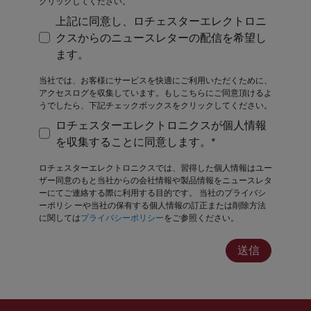
クリックしてください。
上記に同意し、ロチェスターエレクトロニ
クスからのニュースレターの配信を希望し
上記に同意し、ロチェスターエレクトロニクスから
ます。
当社では、お客様にサービスを快適にご利用いただくために、
アクセスログを収集しています。もしこちらにご同意頂けるよ
うでしたら、下記チェックボックスをクリックしてください。
ロチェスターエレクトロニクスが個人情報
ロチェスターエレクトロニクスが個人情報を収集す
を収集することに同意します。*
ロチェスターエレクトロニクスでは、習得した個人情報はユー
ザー同意のもと当社からの会社情報や製品情報をニュースレタ
ーにてご連絡する際に利用する目的です。 当社のプライバシ
ーポリシ
ーや当社の保有する個人情報の訂正または削除方法
に関しては
プライバシーポリシー
をご参照ください。
送信