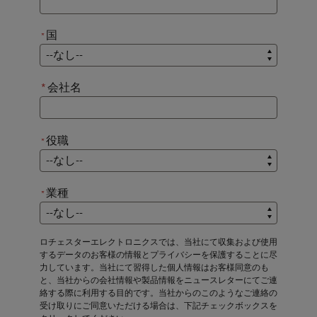
国
*
*
国
*
会社名
役職
*
*
役職
業種
*
*
業種
ロチェスターエレクトロニクスでは、当社にて収集および使用
するデータのお客様の情報とプライバシーを保護することに尽
力しています。当社にて習得した個人情報はお客様同意のも
と、当社からの会社情報や製品情報をニュースレターにてご連
絡する際に利用する目的です。当社からのこのようなご連絡の
受け取りにご同意いただける場合は、下記チェックボックスを