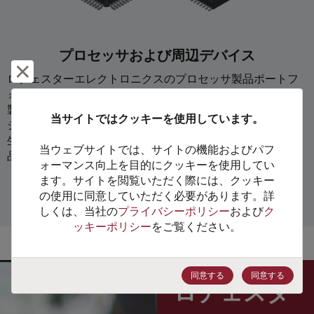
プロセッサおよび周辺デバイス
却下して閉じる
ロチェスターエレクトロニクスのプロセッサ製品ポートフ
ォリオは、15,000を超える品番数および7,600万個以上の
製品在庫より構成されています。ロチェスターでは、オリ
当サイトではクッキーを使用しています。
ジナルメーカーの認定を受け、ウェハ在庫およびダイの再
生産品を使用し、多くのレガシーおよび製造中止（EOL）
当ウェブサイトでは、サイトの機能およびパフ
品の継続供給サービスを提供しています。
ォーマンス向上を目的にクッキーを使用してい
ます。サイトを閲覧いただく際には、クッキー
の使用に同意していただく必要があります。詳
詳しくはこちら
しくは、当社の
プライバシーポリシー
および
ク
ッキーポリシー
をご覧ください。
同意する
同意する
ロチェスタ