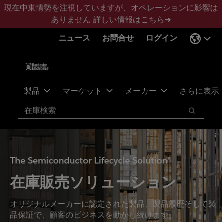
メ
フ
現在中東情勢を注視していますが、オペレーションに影響は
イ
ッ
ありません
詳しい情報はこちら➜
ン
タ
ニュース
お問合せ
ログイン
コ
ー
ン
に
テ
ス
ン
キ
ツ
ッ
製品
マーケット
メーカー
さらに表示
へ
プ
検索
ス
検索
キ
ッ
プ
The Semiconductor Lifecycle Solution®
在庫販売ソリューション
オリジナルメーカーに認定された製品、製品履歴そして製
品保証で、顧客のビジネスを動かし続けます。