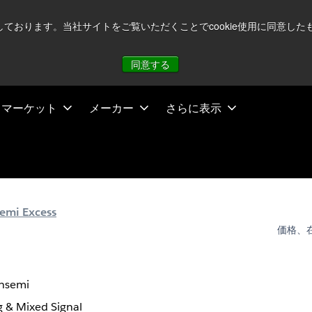
注視していますが、オペレーションに影響はありません
詳し
用しております。当社サイトをご覧いただくことでcookie使用に同意
同意する
マーケット
メーカー
さらに表示
emi Excess
価格、
nsemi
 & Mixed Signal