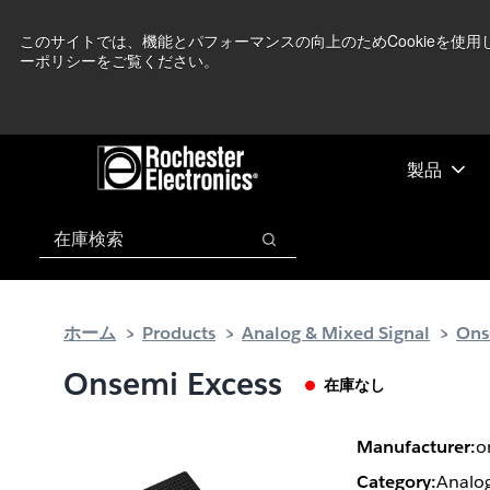
メ
フ
現在中東情勢を
イ
ッ
このサイトでは、機能とパフォーマンスの向上のためCookieを使
ーポリシーをご覧ください。
ン
タ
コ
ー
ン
に
テ
ス
ン
キ
製品
ツ
ッ
へ
プ
検索
ス
検索
キ
ッ
プ
ホーム
Products
Analog & Mixed Signal
Ons
Onsemi Excess
在庫なし
Manufacturer:
o
Category:
Analog