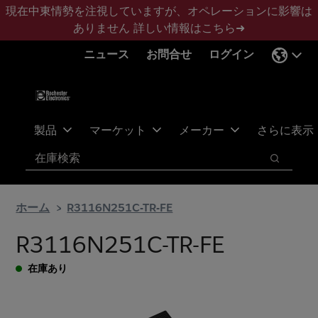
メ
フ
現在中東情勢を注視していますが、オペレーションに影響は
イ
ッ
ありません
詳しい情報はこちら➜
ン
タ
ニュース
お問合せ
ログイン
コ
ー
ン
に
テ
ス
ン
キ
ツ
ッ
製品
マーケット
メーカー
さらに表示
へ
プ
検索
ス
検索
キ
ッ
ホーム
R3116N251C-TR-FE
プ
R3116N251C-TR-FE
在庫あり