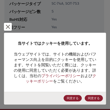
パッケージタイプ
SC-74A, SOT-753
パッケージピン数
5
RoHS対応
Yes
却下して閉じる
鉛フリー
Yes
梱包形態
Tape and Reel
梱包数
3000
当サイトではクッキーを使用しています。
当ウェブサイトでは、サイトの機能およびパフ
製品カテゴリー
Analog & Mixed Signal
ォーマンス向上を目的にクッキーを使用してい
製品サブカテゴリー
Power Management
ます。サイトを閲覧いただく際には、クッキー
の使用に同意していただく必要があります。詳
製品グループ
PMIC- Multi-Output Regs
しくは、当社の
プライバシーポリシー
および
ク
ッキーポリシー
をご覧ください。
HTSコード
8542.39.0090
ECCN番号
EAR99
同意する
同意する