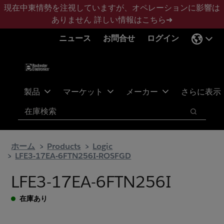
メ
フ
現在中東情勢を注視していますが、オペレーションに影響は
イ
ッ
ありません
詳しい情報はこちら➜
ン
タ
ニュース
お問合せ
ログイン
コ
ー
ン
に
テ
ス
ン
キ
ツ
ッ
製品
マーケット
メーカー
さらに表示
へ
プ
検索
ス
検索
キ
ッ
ホーム
Products
Logic
プ
LFE3-17EA-6FTN256I-ROSFGD
LFE3-17EA-6FTN256I
在庫あり