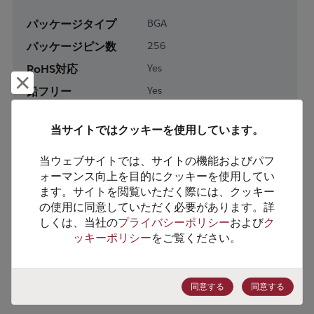
パッケージタイプ
BGA
パッケージピン数
256
RoHS対応
Yes
却下して閉じる
鉛フリー
Yes
梱包形態
Tray
当サイトではクッキーを使用しています。
梱包数
90
当ウェブサイトでは、サイトの機能およびパフ
製品カテゴリー
Logic
ォーマンス向上を目的にクッキーを使用してい
ます。サイトを閲覧いただく際には、クッキー
製品サブカテゴリー
Programmable Logic
の使用に同意していただく必要があります。詳
製品グループ
FPGAs
しくは、当社の
プライバシーポリシー
および
ク
ッキーポリシー
をご覧ください。
HTSコード
8542.31.0060
ECCN番号
EAR99
同意する
同意する