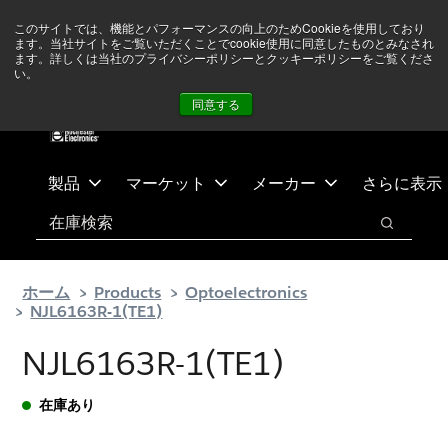
メ
フ
現在中東情勢を注視していますが、オペレーションに影響は
このサイトでは、機能とパフォーマンスの向上のためCookieを使用しており
イ
ッ
ありません
詳しい情報はこちら➜
ます。当社サイトをご覧いただくことでcookie使用に同意したものとみなされ
ン
タ
ます。詳しくは当社のプライバシーポリシーとクッキーポリシーをご覧くださ
い。
ニュース
お問合せ
ログイン
コ
ー
同意する
ン
に
テ
ス
ン
キ
ツ
ッ
製品
マーケット
メーカー
さらに表示
へ
プ
検索
ス
検索
キ
ッ
ホーム
Products
Optoelectronics
プ
NJL6163R-1(TE1)
NJL6163R-1(TE1)
在庫あり