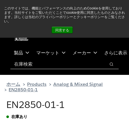
メ
フ
現在中東情勢を注視していますが、オペレーションに影響は
このサイトでは、機能とパフォーマンスの向上のためCookieを使用しており
イ
ッ
ありません
詳しい情報はこちら➜
ます。当社サイトをご覧いただくことでcookie使用に同意したものとみなされ
ン
タ
ます。詳しくは当社のプライバシーポリシーとクッキーポリシーをご覧くださ
い。
ニュース
お問合せ
ログイン
コ
ー
同意する
ン
に
テ
ス
ン
キ
ツ
ッ
製品
マーケット
メーカー
さらに表示
へ
プ
検索
ス
検索
キ
ッ
ホーム
Products
Analog & Mixed Signal
プ
EN2850-01-1
EN2850-01-1
在庫あり