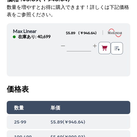
数量を増やすとお得に購入できます！詳しくは下記価格
表をご参照ください。
Max Linear
|
$5.89
(
￥946.64
)
在庫あり: 40,699
価格表
数量
単価
25-99
$5.89
(
￥946.64
)
100-499
$5.60
(
￥900.03
)