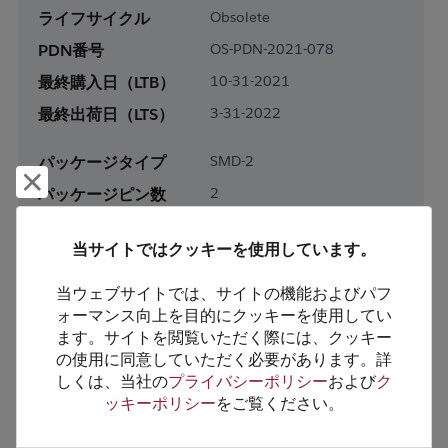
ライフサイクル
Obsolete
PDN番号
OS-PDN-2021-078
最終購入日（LTB）
10-31-2021
最終出荷日（LTS）
3-31-2022
パッケージタイプ
SMD-2
却下して閉じる
パッケージピン数
2
RoHS対応
Yes
当サイトではクッキーを使用しています。
鉛フリー
Yes
梱包形態
Tape & Reel
当ウェブサイトでは、サイトの機能およびパフ
ォーマンス向上を目的にクッキーを使用してい
梱包数
2500
ます。サイトを閲覧いただく際には、クッキー
の使用に同意していただく必要があります。詳
製品カテゴリー
Analog & Mixed Signal
しくは、当社の
プライバシーポリシー
および
ク
製品サブカテゴリー
Sensors
ッキーポリシー
をご覧ください。
製品グループ
Other/Misc Sensors