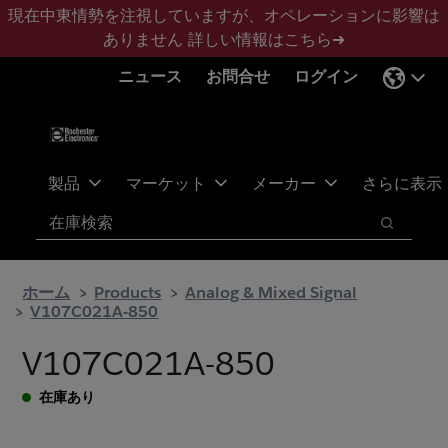
メ
フ
現在中東情勢を注視していますが、オペレーションに影響は
イ
ッ
ありません
詳しい情報はこちら➜
ン
タ
ニュース
お問合せ
ログイン
コ
ー
ン
に
テ
ス
ン
キ
ツ
ッ
製品
マーケット
メーカー
さらに表示
へ
プ
検索
ス
検索
キ
ッ
ホーム
Products
Analog & Mixed Signal
プ
V107C021A-850
V107C021A-850
在庫あり