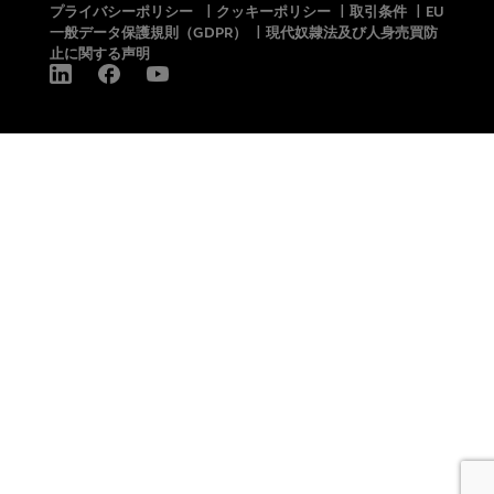
プライバシーポリシー
|
クッキーポリシー
|
取引条件
|
EU
一般データ保護規則（GDPR）
|
現代奴隷法及び人身売買防
止に関する声明