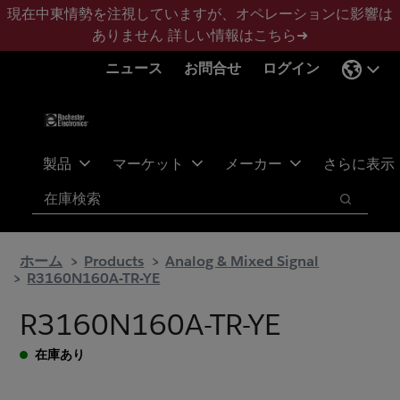
メ
フ
現在中東情勢を注視していますが、オペレーションに影響は
イ
ッ
ありません
詳しい情報はこちら➜
ン
タ
ニュース
お問合せ
ログイン
コ
ー
ン
に
テ
ス
ン
キ
ツ
ッ
製品
マーケット
メーカー
さらに表示
へ
プ
検索
ス
検索
キ
ッ
ホーム
Products
Analog & Mixed Signal
プ
R3160N160A-TR-YE
R3160N160A-TR-YE
在庫あり