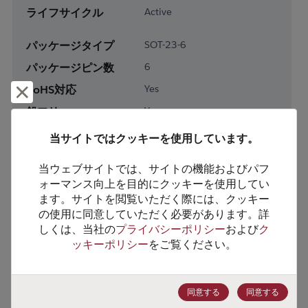
ライフサイクル
Active
パッケージタイプ
SOT-23-6
パッケージピン数
6
RoHS対応
Yes
却下して閉じる
鉛フリー
Yes
梱包形態
Tape & Reel
当サイトではクッキーを使用しています。
梱包数
3000
当ウェブサイトでは、サイトの機能およびパフ
ォーマンス向上を目的にクッキーを使用してい
製品カテゴリー
Analog & Mixed Signal
ます。サイトを閲覧いただく際には、クッキー
製品サブカテゴリー
Power Management
の使用に同意していただく必要があります。詳
しくは、当社の
プライバシーポリシー
および
ク
製品グループ
Supervisors/Monitors/Resets
ッキーポリシー
をご覧ください。
HTSコード
8542.39.0090
ECCN番号
EAR99
同意する
同意する