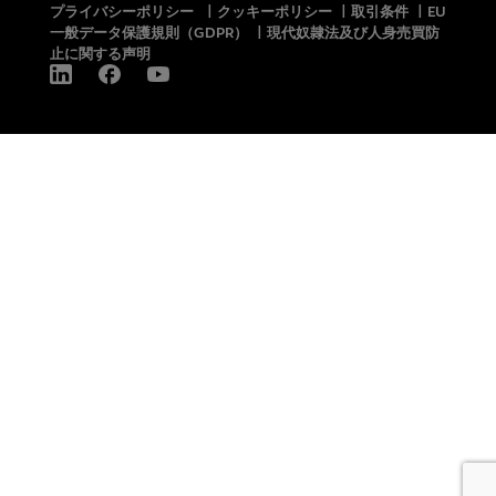
プライバシーポリシー
|
クッキーポリシー
|
取引条件
|
EU
一般データ保護規則（GDPR）
|
現代奴隷法及び人身売買防
止に関する声明