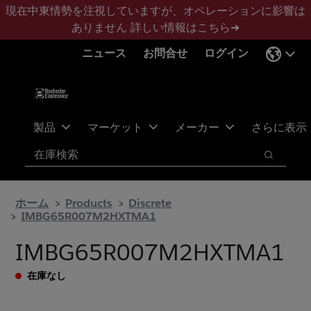
メ
フ
現在中東情勢を注視していますが、オペレーションに影響は
イ
ッ
ありません
詳しい情報はこちら➜
ン
タ
ニュース
お問合せ
ログイン
コ
ー
ン
に
テ
ス
ン
キ
ツ
ッ
製品
マーケット
メーカー
さらに表示
へ
プ
検索
ス
検索
キ
ッ
ホーム
Products
Discrete
プ
IMBG65R007M2HXTMA1
IMBG65R007M2HXTMA1
在庫なし