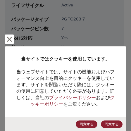
ライフサイクル
Active
パッケージタイプ
PG-TO263-7
パッケージピン数
7
RoHS対応
Yes
却下して閉じる
鉛フリー
Yes
梱包形態
Tape & Reel
当サイトではクッキーを使用しています。
梱包数
1000
当ウェブサイトでは、サイトの機能およびパフ
ォーマンス向上を目的にクッキーを使用してい
製品カテゴリー
Discretes
ます。サイトを閲覧いただく際には、クッキー
製品サブカテゴリー
Transistor
の使用に同意していただく必要があります。詳
しくは、当社の
プライバシーポリシー
および
ク
製品グループ
MOSFETs/FETs
ッキーポリシー
をご覧ください。
HTSコード
8541.29.0055
ECCN番号
EAR99
同意する
同意する