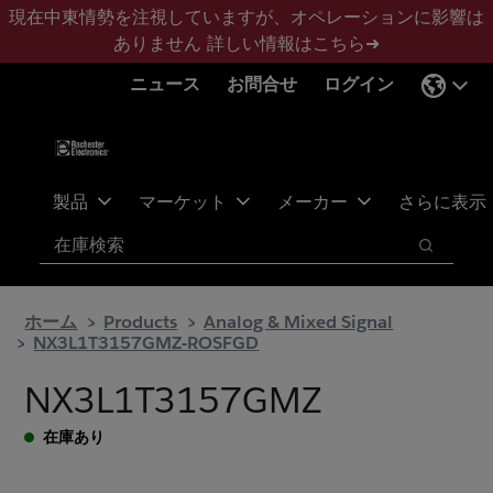
メ
フ
現在中東情勢を注視していますが、オペレーションに影響は
イ
ッ
ありません
詳しい情報はこちら➜
ン
タ
ニュース
お問合せ
ログイン
コ
ー
ン
に
テ
ス
ン
キ
ツ
ッ
製品
マーケット
メーカー
さらに表示
へ
プ
検索
ス
検索
キ
ッ
ホーム
Products
Analog & Mixed Signal
プ
NX3L1T3157GMZ-ROSFGD
NX3L1T3157GMZ
在庫あり