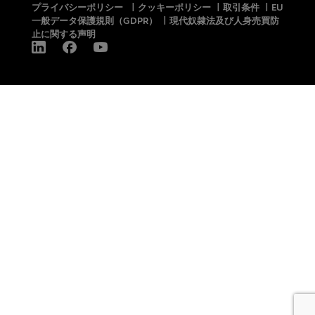
プライバシーポリシー
|
クッキーポリシー
|
取引条件
|
EU
一般データ保護規則（GDPR）
|
現代奴隷法及び人身売買防
止に関する声明