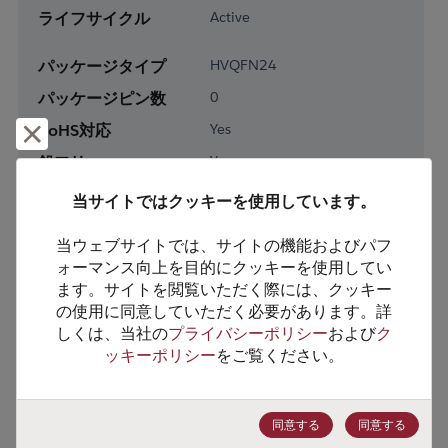
ライフサイクル
Active
パッケージタイプ
HVQFN24
パッケージピン数
0
RoHS対応
Yes
却下して閉じる
鉛フリー
Yes
梱包形態
Tape & Reel
当サイトではクッキーを使用しています。
梱包数
5000
当ウェブサイトでは、サイトの機能およびパフ
ォーマンス向上を目的にクッキーを使用してい
製品カテゴリー
Analog & Mixed Signal
ます。サイトを閲覧いただく際には、クッキー
製品サブカテゴリー
Multiplexer & Switch
の使用に同意していただく必要があります。詳
しくは、当社の
プライバシーポリシー
および
ク
製品グループ
Multiplexers/Switches
ッキーポリシー
をご覧ください。
HTSコード
8542.39.0090
ECCN番号
EAR99
同意する
同意する