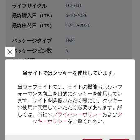
ライフサイクル
EOL/LTB
最終購入日（LTB）
6-10-2026
最終出荷日（LTS）
12-10-2026
パッケージタイプ
FM4
パッケージピン数
4
却下して閉じる
RoHS対応
Yes
鉛フリー
Yes
当サイトではクッキーを使用しています。
梱包形態
Tape & Reel
当ウェブサイトでは、サイトの機能およびパフ
梱包数
150
ォーマンス向上を目的にクッキーを使用してい
ます。サイトを閲覧いただく際には、クッキー
製品カテゴリー
Discretes
の使用に同意していただく必要があります。詳
しくは、当社の
プライバシーポリシー
および
ク
製品サブカテゴリー
Transistor
ッキーポリシー
をご覧ください。
製品グループ
RF Transistors