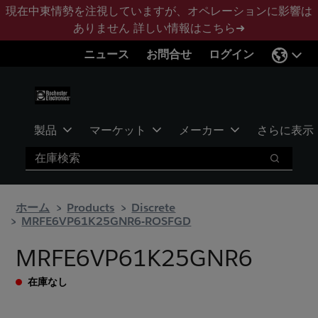
メ
フ
現在中東情勢を注視していますが、オペレーションに影響は
イ
ッ
ありません
詳しい情報はこちら➜
ン
タ
ニュース
お問合せ
ログイン
コ
ー
ン
に
テ
ス
ン
キ
ツ
ッ
製品
マーケット
メーカー
さらに表示
へ
プ
検索
ス
検索
キ
ッ
ホーム
Products
Discrete
プ
MRFE6VP61K25GNR6-ROSFGD
MRFE6VP61K25GNR6
在庫なし