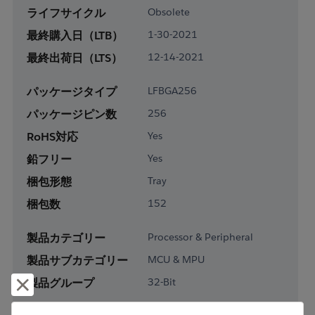
ライフサイクル
Obsolete
最終購入日（LTB）
1-30-2021
最終出荷日（LTS）
12-14-2021
パッケージタイプ
LFBGA256
パッケージピン数
256
RoHS対応
Yes
鉛フリー
Yes
梱包形態
Tray
梱包数
152
製品カテゴリー
Processor & Peripheral
製品サブカテゴリー
MCU & MPU
製品グループ
32-Bit
却下して閉じる