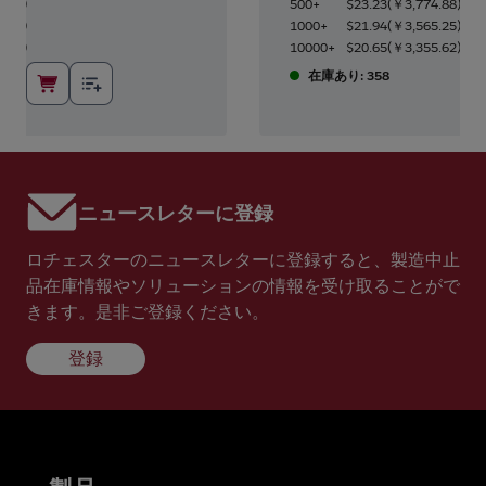
4.88
)
500+
$23.23
(
￥3,774.88
)
5.25
)
1000+
$21.94
(
￥3,565.25
)
5.62
)
10000+
$20.65
(
￥3,355.62
)
在庫あり: 358
ニュースレターに登録
ロチェスターのニュースレターに登録すると、製造中止
品在庫情報やソリューションの情報を受け取ることがで
きます。是非ご登録ください。
登録