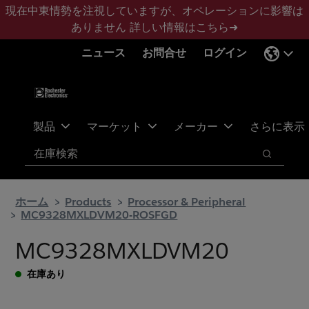
メ
フ
現在中東情勢を注視していますが、オペレーションに影響は
イ
ッ
ありません
詳しい情報はこちら➜
ン
タ
ニュース
お問合せ
ログイン
コ
ー
ン
に
テ
ス
ン
キ
ツ
ッ
製品
マーケット
メーカー
さらに表示
へ
プ
検索
ス
検索
キ
ッ
ホーム
Products
Processor & Peripheral
プ
MC9328MXLDVM20-ROSFGD
MC9328MXLDVM20
在庫あり