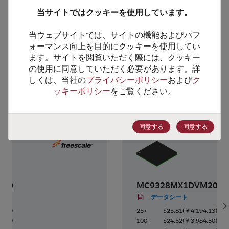
HTSコード
8542.31.0025
当サイトではクッキーを使用しています。
ECCN番号
3A991.A.2
当ウェブサイトでは、サイトの機能およびパフ
ォーマンス向上を目的にクッキーを使用してい
ます。サイトを閲覧いただく際には、クッキー
の使用に同意していただく必要があります。詳
代替製品のご提案
しくは、当社の
プライバシーポリシー
および
ク
ッキーポリシー
をご覧ください。
同意する
同意する
M20
MC9328MX1DVM20R2
データシート
S
4.13
)
25+
$25.81
(
￥4,194.13
)
4.50
)
100+
$24.52
(
￥3,984.50
)