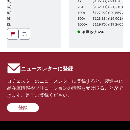
S
870.78
)
1+
$136.08
(
￥21,870.78
)
215.04
)
25+
$132.00
(
￥21,215.04
)
559.30
)
100+
$127.92
(
￥20,559.30
)
901.96
)
500+
$123.83
(
￥19,901.96
)
246.22
)
1000+
$119.75
(
￥19,246.22
)
在庫あり: 490
ニュースレターに登録
ロチェスターのニュースレターに登録すると、製造中止
品在庫情報やソリューションの情報を受け取ることがで
きます。是非ご登録ください。
登録