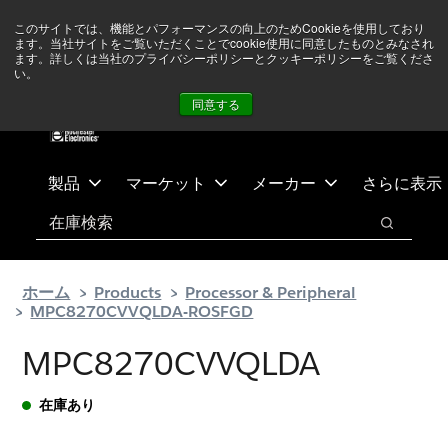
メ
フ
現在中東情勢を注視していますが、オペレーションに影響は
このサイトでは、機能とパフォーマンスの向上のためCookieを使用しており
イ
ッ
ありません
詳しい情報はこちら➜
ます。当社サイトをご覧いただくことでcookie使用に同意したものとみなされ
ン
タ
ます。詳しくは当社のプライバシーポリシーとクッキーポリシーをご覧くださ
い。
ニュース
お問合せ
ログイン
コ
ー
同意する
ン
に
テ
ス
ン
キ
ツ
ッ
製品
マーケット
メーカー
さらに表示
へ
プ
検索
ス
検索
キ
ッ
ホーム
Products
Processor & Peripheral
プ
MPC8270CVVQLDA-ROSFGD
MPC8270CVVQLDA
在庫あり