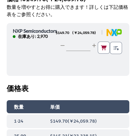
数量を増やすとお得に購入できます！詳しくは下記価格
表をご参照ください。
NXP Semiconductors
|
$149.70
(
￥24,059.78
)
在庫あり: 2,970
価格表
数量
単価
1-24
$149.70
(
￥24,059.78
)
25-99
$145.21
(
￥23,338.15
)