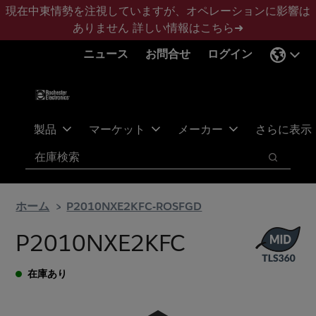
メ
フ
現在中東情勢を注視していますが、オペレーションに影響は
イ
ッ
ありません
詳しい情報はこちら➜
ン
タ
ニュース
お問合せ
ログイン
コ
ー
ン
に
テ
ス
ン
キ
ツ
ッ
製品
マーケット
メーカー
さらに表示
へ
プ
検索
ス
検索
キ
ッ
ホーム
P2010NXE2KFC-ROSFGD
プ
P2010NXE2KFC
在庫あり