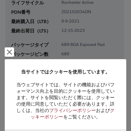
ライフサイクル
Rochester Active
PDN番号
202102034DN
最終購入日（LTB）
9-9-2021
最終出荷日（LTS）
12-15-2023
パッケージタイプ
689-BGA Exposed Pad
却下して閉じる
パッケージピン数
689
RoHS対応
Yes
当サイトではクッキーを使用しています。
鉛フリー
Yes
梱包形態
Tray
当ウェブサイトでは、サイトの機能およびパフ
ォーマンス向上を目的にクッキーを使用してい
梱包数
27
ます。サイトを閲覧いただく際には、クッキー
の使用に同意していただく必要があります。詳
製品カテゴリー
Processor & Peripheral
しくは、当社の
プライバシーポリシー
および
ク
製品サブカテゴリー
MCU & MPU
ッキーポリシー
をご覧ください。
製品グループ
32-Bit