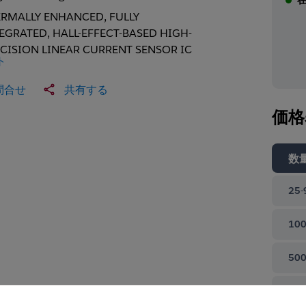
RMALLY ENHANCED, FULLY
EGRATED, HALL-EFFECT-BASED HIGH-
CISION LINEAR CURRENT SENSOR IC
ト
問合せ
共有する
価格
数
25-
100
500
て閉じる
100