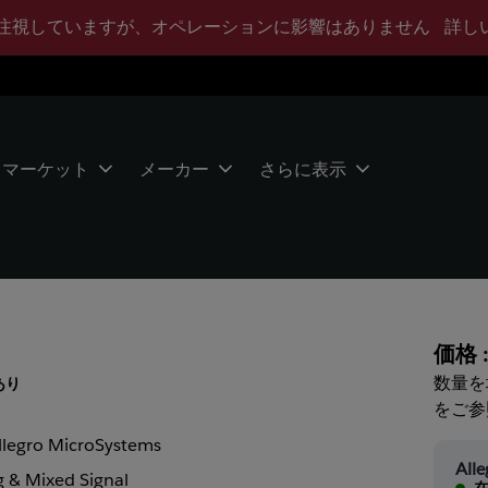
注視していますが、オペレーションに影響はありません
詳し
マーケット
メーカー
さらに表示
価格 
数量を
あり
をご参
llegro MicroSystems
All
 & Mixed Signal
在