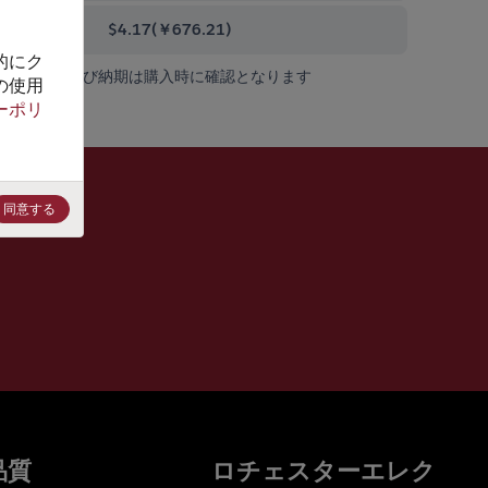
000+
$4.17
(
￥676.21
)
的にク
在庫状況および納期は購入時に確認となります
の使用
ーポリ
同意する
品質
ロチェスターエレク