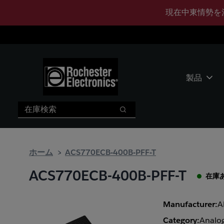
メ
フ
現在中東情勢を
イ
ッ
ン
タ
コ
ー
ン
に
テ
ス
ン
キ
製品
ツ
ッ
へ
プ
検索
ス
検索
キ
ッ
プ
ホーム
ACS770ECB-400B-PFF-T
ACS770ECB-400B-PFF-T
在庫
Manufacturer:
A
Category:
Analog