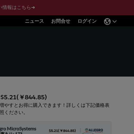
い情報はこちら➜
ニュース
お問合せ
ログイン
:
$5.21
(
￥844.85
)
増やすとお得に購入できます！詳しくは下記価格表
照ください。
egro MicroSystems
|
$5.21
(
￥844.85
)
庫あり: 173