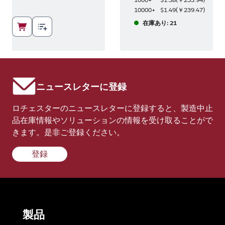
7
)
10000+
$1.49
(
￥239.47
)
在庫あり: 21
ニュースレターに登録
ロチェスターのニュースレターに登録すると、製造中止
品在庫情報やソリューションの情報を受け取ることがで
きます。是非ご登録ください。
登録
製品