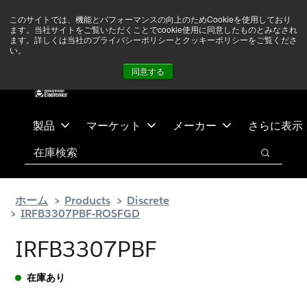
メ
フ
現在中東情勢を注視していますが、オペレーションに影響は
このサイトでは、機能とパフォーマンスの向上のためCookieを使用しており
イ
ッ
ありません
詳しい情報はこちら➜
ます。当社サイトをご覧いただくことでcookie使用に同意したものとみなされ
ン
タ
ます。詳しくは当社のプライバシーポリシーとクッキーポリシーをご覧くださ
い。
ニュース
お問合せ
ログイン
コ
ー
同意する
ン
に
テ
ス
ン
キ
ツ
ッ
製品
マーケット
メーカー
さらに表示
へ
プ
検索
ス
検索
キ
ッ
ホーム
Products
Discrete
プ
IRFB3307PBF-ROSFGD
IRFB3307PBF
在庫あり