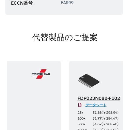
ECCN番号
EAR99
代替製品のご提案
02
FDP023N08B-F102
データシート
4
)
25+
$1.86
(
￥298.94
)
7
)
100+
$1.77
(
￥284.47
)
0
)
500+
$1.67
(
￥268.40
)
4
)
1000+
$1.58
(
￥253.94
)