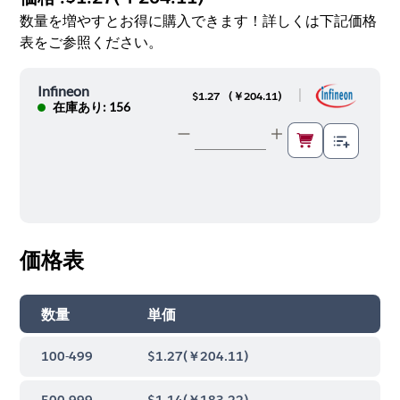
数量を増やすとお得に購入できます！詳しくは下記価格
表をご参照ください。
Infineon
|
$1.27
(
￥204.11
)
在庫あり: 156
価格表
数量
単価
100-499
$1.27
(
￥204.11
)
500-999
$1.14
(
￥183.22
)