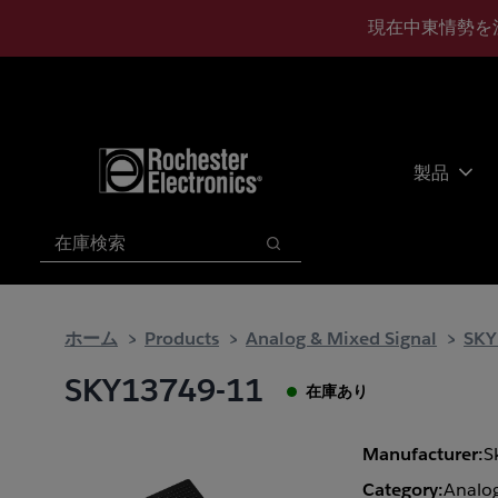
メ
フ
現在中東情勢を
イ
ッ
ン
タ
コ
ー
ン
に
テ
ス
ン
キ
製品
ツ
ッ
へ
プ
検索
ス
検索
キ
ッ
プ
ホーム
Products
Analog & Mixed Signal
SKY
SKY13749-11
在庫あり
Manufacturer:
S
Category:
Analog