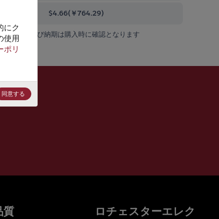
000+
$4.66
(
￥764.29
)
的にク
在庫状況および納期は購入時に確認となります
の使用
ーポリ
同意する
品質
ロチェスターエレク