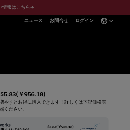
い情報はこちら➜
ニュース
お問合せ
ログイン
:
$5.83
(
￥956.18
)
増やすとお得に購入できます！詳しくは下記価格表
照ください。
works
|
$5.83
(
￥956.18
)
庫あり: 512,866