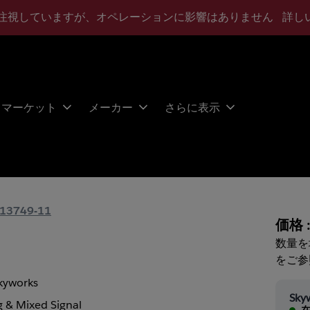
注視していますが、オペレーションに影響はありません
詳し
マーケット
メーカー
さらに表示
13749-11
価格 
数量を
をご参
kyworks
Sky
 & Mixed Signal
在