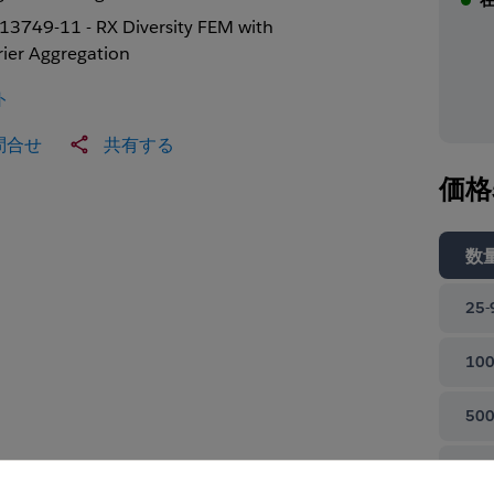
13749-11 - RX Diversity FEM with
rier Aggregation
ト
問合せ
共有する
価格
数
25-
100
500
て閉じる
100