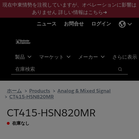
メ
フ
現在中東情勢を注視していますが、オペレーションに影響は
イ
ッ
ありません
詳しい情報はこちら➜
ン
タ
ニュース
お問合せ
ログイン
コ
ー
ン
に
テ
ス
ン
キ
ツ
ッ
製品
マーケット
メーカー
さらに表示
へ
プ
検索
ス
検索
キ
ッ
ホーム
Products
Analog & Mixed Signal
プ
CT415-HSN820MR
CT415-HSN820MR
在庫なし