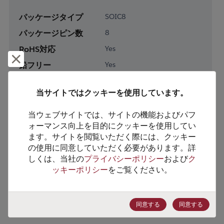
パッケージタイプ
SOIC8
パッケージピン数
8
RoHS対応
Yes
却下して閉じる
鉛フリー
Yes
梱包形態
Tape & Reel
当サイトではクッキーを使用しています。
梱包数
2000
当ウェブサイトでは、サイトの機能およびパフ
製品カテゴリー
Analog & Mixed Signal
ォーマンス向上を目的にクッキーを使用してい
ます。サイトを閲覧いただく際には、クッキー
製品サブカテゴリー
Sensors
の使用に同意していただく必要があります。詳
製品グループ
Other/Misc Sensors
しくは、当社の
プライバシーポリシー
および
ク
ッキーポリシー
をご覧ください。
HTSコード
8542.39.0090
ECCN番号
EAR99
同意する
同意する