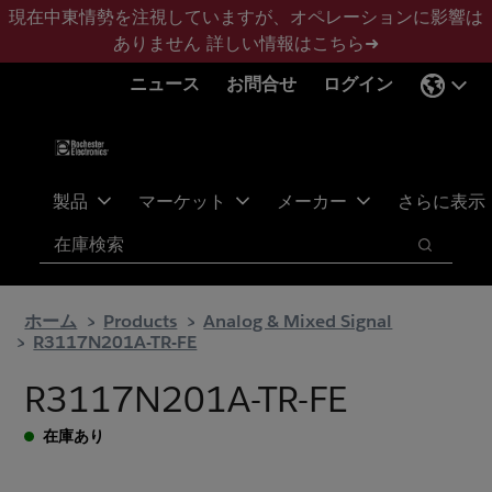
メ
フ
現在中東情勢を注視していますが、オペレーションに影響は
イ
ッ
ありません
詳しい情報はこちら➜
ン
タ
ニュース
お問合せ
ログイン
コ
ー
ン
に
テ
ス
ン
キ
ツ
ッ
製品
マーケット
メーカー
さらに表示
へ
プ
検索
ス
検索
キ
ッ
ホーム
Products
Analog & Mixed Signal
プ
R3117N201A-TR-FE
R3117N201A-TR-FE
在庫あり