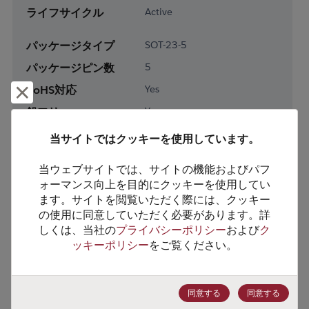
ライフサイクル
Active
パッケージタイプ
SOT-23-5
パッケージピン数
5
RoHS対応
Yes
却下して閉じる
鉛フリー
Yes
梱包形態
Tape & Reel
当サイトではクッキーを使用しています。
梱包数
3000
当ウェブサイトでは、サイトの機能およびパフ
ォーマンス向上を目的にクッキーを使用してい
製品カテゴリー
Analog & Mixed Signal
ます。サイトを閲覧いただく際には、クッキー
製品サブカテゴリー
Power Management
の使用に同意していただく必要があります。詳
しくは、当社の
プライバシーポリシー
および
ク
製品グループ
Supervisors/Monitors/Resets
ッキーポリシー
をご覧ください。
HTSコード
8542.39.0090
ECCN番号
EAR99
同意する
同意する