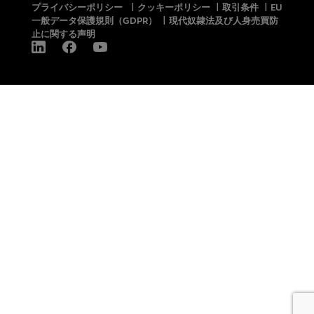
プライバシーポリシー
|
クッキーポリシー
|
取引条件
|
EU
一般データ保護規則（GDPR）
|
現代奴隷法及び人身売買防
止に関する声明