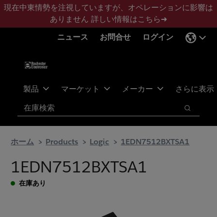
メ
フ
現在中東情勢を注視していますが、オペレーションに影響は
イ
ッ
ありません
詳しい情報はこちら➜
ン
タ
ニュース
お問合せ
ログイン
コ
ー
ン
に
テ
ス
ン
キ
ツ
ッ
製品
マーケット
メーカー
さらに表示
へ
プ
検索
ス
検索
キ
ッ
ホーム
Products
Logic
1EDN7512BXTSA1
プ
1EDN7512BXTSA1
在庫あり