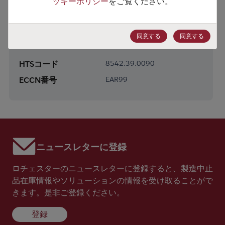
ッキーポリシー
をご覧ください。
製品カテゴリー
Logic
製品サブカテゴリー
Standard Logic
同意する
同意する
製品グループ
Adders/Counters/Timers
HTSコード
8542.39.0090
ECCN番号
EAR99
ニュースレターに登録
ロチェスターのニュースレターに登録すると、製造中止
品在庫情報やソリューションの情報を受け取ることがで
きます。是非ご登録ください。
登録