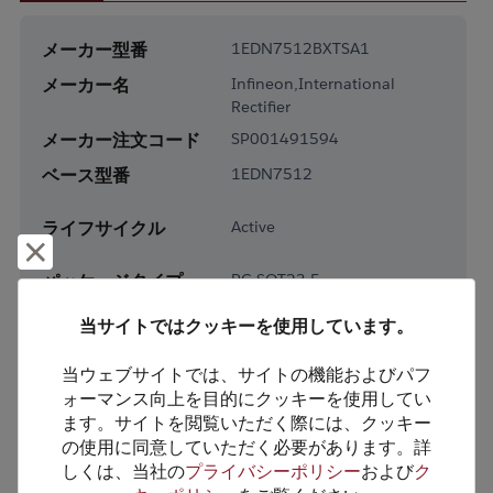
メーカー型番
1EDN7512BXTSA1
メーカー名
Infineon,International
Rectifier
メーカー注文コード
SP001491594
ベース型番
1EDN7512
ライフサイクル
Active
却下して閉じる
パッケージタイプ
PG-SOT23-5
パッケージピン数
5
当サイトではクッキーを使用しています。
RoHS対応
Yes
当ウェブサイトでは、サイトの機能およびパフ
鉛フリー
Yes
ォーマンス向上を目的にクッキーを使用してい
梱包形態
Tape & Reel
ます。サイトを閲覧いただく際には、クッキー
の使用に同意していただく必要があります。詳
梱包数
3000
しくは、当社の
プライバシーポリシー
および
ク