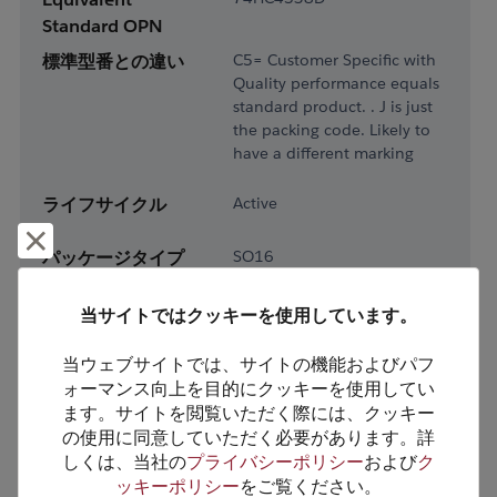
Standard OPN
標準型番との違い
C5= Customer Specific with
Quality performance equals
standard product. . J is just
the packing code. Likely to
have a different marking
ライフサイクル
Active
却下して閉じる
パッケージタイプ
SO16
パッケージピン数
16
当サイトではクッキーを使用しています。
RoHS対応
Yes
鉛フリー
Yes
当ウェブサイトでは、サイトの機能およびパフ
ォーマンス向上を目的にクッキーを使用してい
梱包形態
Tape & Reel
ます。サイトを閲覧いただく際には、クッキー
梱包数
2500
の使用に同意していただく必要があります。詳
しくは、当社の
プライバシーポリシー
および
ク
ッキーポリシー
をご覧ください。
製品カテゴリー
Logic