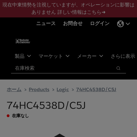
メ
フ
現在中東情勢を注視していますが、オペレーションに影響は
イ
ッ
ありません
詳しい情報はこちら➜
ン
タ
ニュース
お問合せ
ログイン
コ
ー
ン
に
テ
ス
ン
キ
ツ
ッ
製品
マーケット
メーカー
さらに表示
へ
プ
検索
ス
検索
キ
ッ
ホーム
Products
Logic
74HC4538D/C5J
プ
74HC4538D/C5J
在庫なし