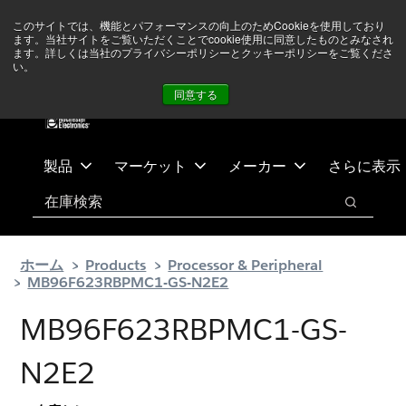
メ
フ
現在中東情勢を注視していますが、オペレーションに影響は
このサイトでは、機能とパフォーマンスの向上のためCookieを使用しており
イ
ッ
ありません
詳しい情報はこちら➜
ます。当社サイトをご覧いただくことでcookie使用に同意したものとみなされ
ン
タ
ます。詳しくは当社のプライバシーポリシーとクッキーポリシーをご覧くださ
い。
ニュース
お問合せ
ログイン
コ
ー
同意する
ン
に
テ
ス
ン
キ
ツ
ッ
製品
マーケット
メーカー
さらに表示
へ
プ
検索
ス
検索
キ
ッ
ホーム
Products
Processor & Peripheral
プ
MB96F623RBPMC1-GS-N2E2
MB96F623RBPMC1-GS-
N2E2