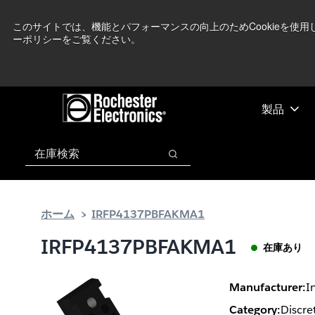
メ
フ
現在中東情勢を
イ
ッ
このサイトでは、機能とパフォーマンスの向上のためCookieを使
ーポリシーをご覧ください。
ン
タ
コ
ー
ン
に
テ
ス
ン
キ
製品
ツ
ッ
へ
プ
検索
ス
検索
キ
ッ
プ
ホーム
IRFP4137PBFAKMA1
IRFP4137PBFAKMA1
在庫あり
Manufacturer:
I
Category:
Discre