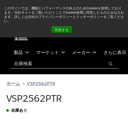
メ
フ
現在中東情勢を注視していますが、オペレーションに影響は
このサイトでは、機能とパフォーマンスの向上のためCookieを使用しており
イ
ッ
ありません
詳しい情報はこちら➜
ます。当社サイトをご覧いただくことでcookie使用に同意したものとみなされ
ン
タ
ます。詳しくは当社のプライバシーポリシーとクッキーポリシーをご覧くださ
い。
ニュース
お問合せ
ログイン
コ
ー
同意する
ン
に
テ
ス
ン
キ
ツ
ッ
製品
マーケット
メーカー
さらに表示
へ
プ
検索
ス
検索
キ
ッ
ホーム
VSP2562PTR
プ
VSP2562PTR
在庫あり