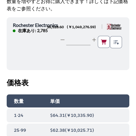
数量を増やすとお得に購入できます！詳しくは下記価格
表をご参照ください。
Rochester Electronics
|
$6,528.60
(
￥1,049,276.59
)
在庫あり: 2,785
価格表
数量
単価
1-24
$64.31
(
￥10,335.90
)
25-99
$62.38
(
￥10,025.71
)