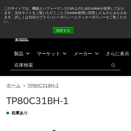
メ
フ
現在中東情勢を注視していますが、オペレーションに影響は
このサイトでは、機能とパフォーマンスの向上のためCookieを使用しており
イ
ッ
ありません
詳しい情報はこちら➜
ます。当社サイトをご覧いただくことでcookie使用に同意したものとみなされ
ン
タ
ます。詳しくは当社のプライバシーポリシーとクッキーポリシーをご覧くださ
い。
ニュース
お問合せ
ログイン
コ
ー
同意する
ン
に
テ
ス
ン
キ
ツ
ッ
製品
マーケット
メーカー
さらに表示
へ
プ
検索
ス
検索
キ
ッ
ホーム
TP80C31BH-1
プ
TP80C31BH-1
在庫あり