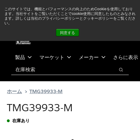
メ
フ
現在中東情勢を注視していますが、オペレーションに影響は
このサイトでは、機能とパフォーマンスの向上のためCookieを使用しており
イ
ッ
ありません
詳しい情報はこちら➜
ます。当社サイトをご覧いただくことでcookie使用に同意したものとみなされ
ン
タ
ます。詳しくは当社のプライバシーポリシーとクッキーポリシーをご覧くださ
い。
ニュース
お問合せ
ログイン
コ
ー
同意する
ン
に
テ
ス
ン
キ
ツ
ッ
製品
マーケット
メーカー
さらに表示
へ
プ
検索
ス
検索
キ
ッ
ホーム
TMG39933-M
プ
TMG39933-M
在庫あり