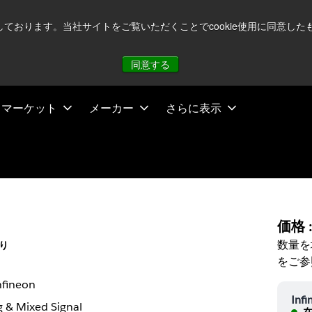
注視していますが、オペレーションに影響はありません
詳し
用しております。当社サイトをご覧いただくことでcookie使用に同意
同意する
マーケット
メーカー
さらに表示
価格 
数量を
り
をご参
nfineon
Infi
 & Mixed Signal
在