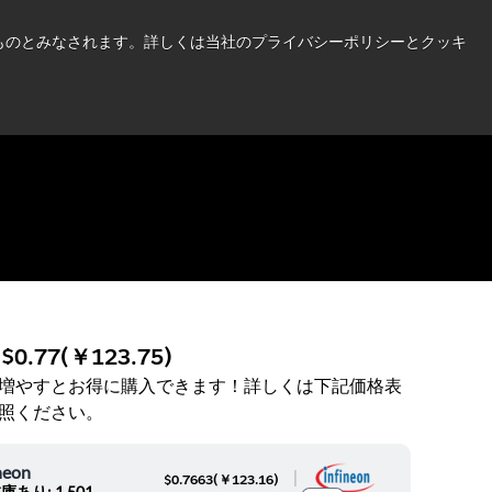
い情報はこちら➜
したものとみなされます。詳しくは当社のプライバシーポリシーとクッキ
ニュース
お問合せ
ログイン
:
$0.77
(
￥123.75
)
増やすとお得に購入できます！詳しくは下記価格表
照ください。
neon
|
$0.7663
(
￥123.16
)
庫あり: 1,501