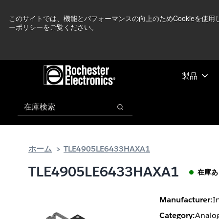
メ
フ
現在中東情勢を
イ
ッ
このサイトでは、機能とパフォーマンスの向上のためCookieを使
ーポリシーをご覧ください。
ン
タ
コ
ー
ン
に
テ
ス
ン
キ
製品
ツ
ッ
へ
プ
検索
ス
検索
キ
ッ
プ
ホーム
TLE4905LE6433HAXA1
TLE4905LE6433HAXA1
在庫あ
Manufacturer:
I
Category:
Analog