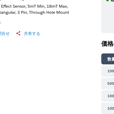
l Effect Sensor, 5mT Min, 18mT Max,
tangular, 3 Pin, Through Hole Mount
ト
問合せ
共有する
価格
数
100
500
100
100