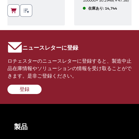
46
)
100000+
$0.2948
(
￥47.38
)
在庫あり: 14,744
ニュースレターに登録
ロチェスターのニュースレターに登録すると、製造中止
品在庫情報やソリューションの情報を受け取ることがで
きます。是非ご登録ください。
登録
製品