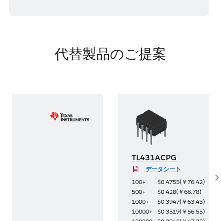
代替製品のご提案
TL431ACPG
データシート
S
39
)
100+
$0.4755
(
￥76.42
)
25
)
500+
$0.428
(
￥68.78
)
05
)
1000+
$0.3947
(
￥63.43
)
23
)
10000+
$0.3519
(
￥56.55
)