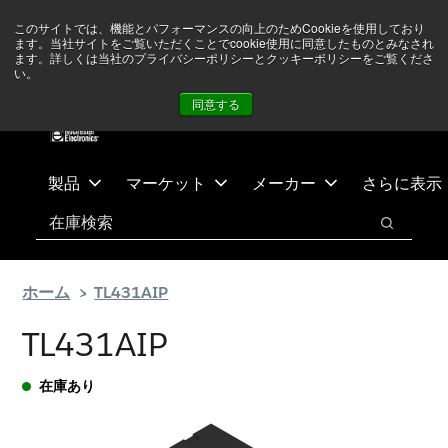
メ
フ
現在中東情勢を注視していますが、オペレーションに影響は
このサイトでは、機能とパフォーマンスの向上のためCookieを使用しており
イ
ッ
ありません
詳しい情報はこちら➜
ます。当社サイトをご覧いただくことでcookie使用に同意したものとみなされ
ン
タ
ます。詳しくは当社のプライバシーポリシーとクッキーポリシーをご覧くださ
い。
ニュース
お問合せ
ログイン
コ
ー
同意する
ン
に
テ
ス
ン
キ
ツ
ッ
製品
マーケット
メーカー
さらに表示
へ
プ
検索
ス
検索
キ
ッ
ホーム
TL431AIP
プ
TL431AIP
在庫あり