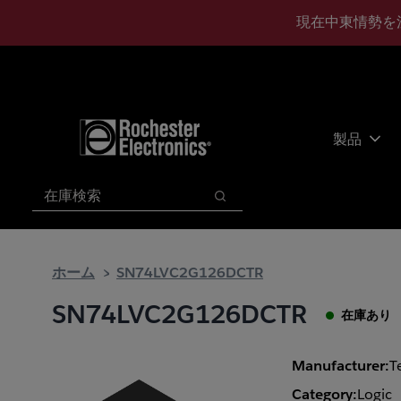
メ
フ
現在中東情勢を
イ
ッ
ン
タ
コ
ー
ン
に
テ
ス
ン
キ
製品
ツ
ッ
へ
プ
検索
ス
検索
キ
ッ
プ
ホーム
SN74LVC2G126DCTR
SN74LVC2G126DCTR
在庫あり
Manufacturer:
T
Category:
Logic