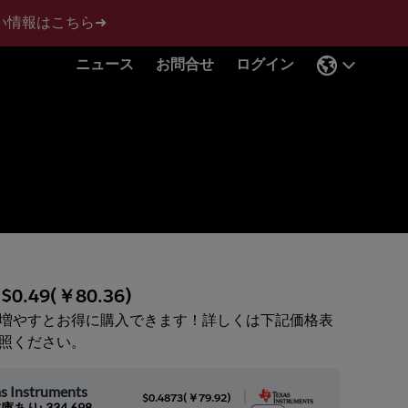
い情報はこちら➜
ニュース
お問合せ
ログイン
:
$0.49
(
￥80.36
)
増やすとお得に購入できます！詳しくは下記価格表
照ください。
s Instruments
|
$0.4873
(
￥79.92
)
庫あり: 334,698