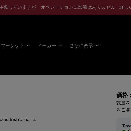
注視していますが、オペレーションに影響はありません
詳し
マーケット
メーカー
さらに表示
価格 
数量を
をご参
exas Instruments
Texa
在