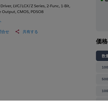
 Driver, LVC/LCX/Z Series, 2-Func, 1-Bit,
e Output, CMOS, PDSO8
ト
問合せ
共有する
価格
数
100
500
100
て閉じる
100