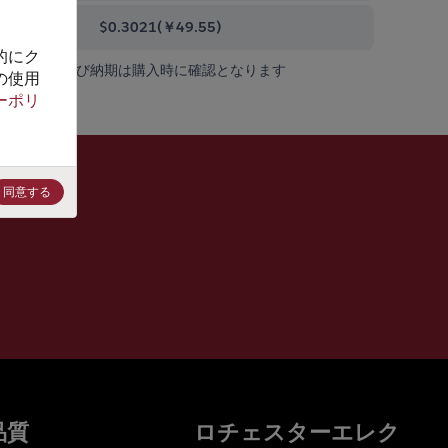
0000+
$0.3021
(
￥49.55
)
的にク
在庫状況および納期は購入時に確認となります
の使用
ーポリ
同意する
品質
ロチェスターエレク