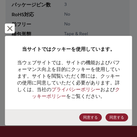
パッケージピン数
3
RoHS対応
No
鉛フリー
No
却下して閉じる
梱包形態
Tape & Reel
梱包数
3000
当サイトではクッキーを使用しています。
製品カテゴリー
Discretes
当ウェブサイトでは、サイトの機能およびパフ
製品サブカテゴリー
Diodes
ォーマンス向上を目的にクッキーを使用してい
ます。サイトを閲覧いただく際には、クッキー
製品グループ
Zener Diodes/ Volt Ref
の使用に同意していただく必要があります。詳
しくは、当社の
プライバシーポリシー
および
ク
HTSコード
8541.10.0050
ッキーポリシー
をご覧ください。
ECCN番号
EAR99
同意する
同意する