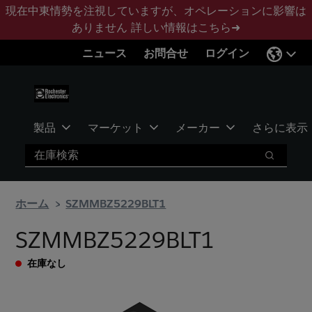
メ
フ
現在中東情勢を注視していますが、オペレーションに影響は
イ
ッ
ありません
詳しい情報はこちら➜
ン
タ
ニュース
お問合せ
ログイン
コ
ー
ン
に
テ
ス
ン
キ
ツ
ッ
製品
マーケット
メーカー
さらに表示
へ
プ
検索
ス
検索
キ
ッ
ホーム
SZMMBZ5229BLT1
プ
SZMMBZ5229BLT1
在庫なし