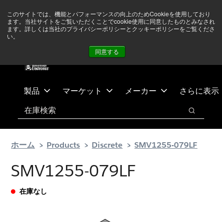
メ
フ
現在中東情勢を注視していますが、オペレーションに影響は
このサイトでは、機能とパフォーマンスの向上のためCookieを使用しており
イ
ッ
ありません
詳しい情報はこちら➜
ます。当社サイトをご覧いただくことでcookie使用に同意したものとみなされ
ン
タ
ます。詳しくは当社のプライバシーポリシーとクッキーポリシーをご覧くださ
い。
ニュース
お問合せ
ログイン
コ
ー
同意する
ン
に
テ
ス
ン
キ
ツ
ッ
製品
マーケット
メーカー
さらに表示
へ
プ
検索
ス
検索
キ
ッ
ホーム
Products
Discrete
SMV1255-079LF
プ
SMV1255-079LF
在庫なし