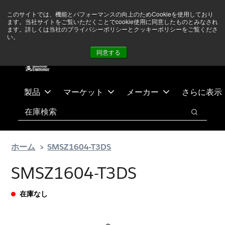
メ
フ
現在中東情勢を注視していますが、オペレーションに影響は
このサイトでは、機能とパフォーマンスの向上のためCookieを使用しており
イ
ッ
ありません
詳しい情報はこちら➜
ます。当社サイトをご覧いただくことでcookie使用に同意したものとみなされ
ン
タ
ます。詳しくは当社のプライバシーポリシーとクッキーポリシーをご覧くださ
い。
ニュース
お問合せ
ログイン
コ
ー
同意する
ン
に
テ
ス
ン
キ
ツ
ッ
製品
マーケット
メーカー
さらに表示
へ
プ
検索
ス
検索
キ
ッ
ホーム
SMSZ1604-T3DS
プ
SMSZ1604-T3DS
在庫なし