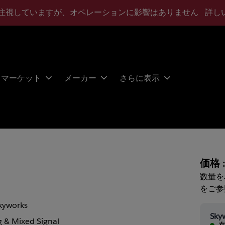
注視していますが、オペレーションに影響はありません
詳し
マーケット
メーカー
さらに表示
価格 
数量を
をご参
kyworks
Sky
 & Mixed Signal
在