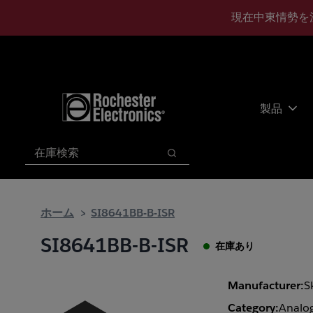
メ
フ
現在中東情勢を
イ
ッ
ン
タ
コ
ー
ン
に
テ
ス
ン
キ
製品
ツ
ッ
へ
プ
検索
ス
検索
キ
ッ
プ
ホーム
SI8641BB-B-ISR
SI8641BB-B-ISR
在庫あり
Manufacturer:
S
Category:
Analog