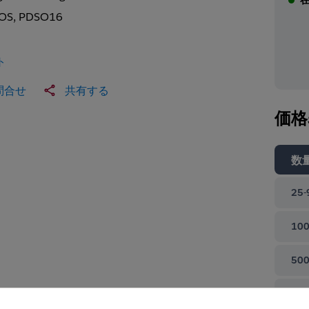
OS, PDSO16
ト
問合せ
共有する
価格
数
25-
100
500
て閉じる
100