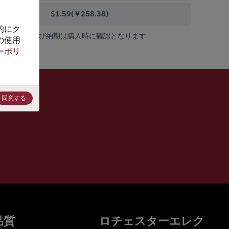
000+
$1.59
(
￥258.38
)
的にク
在庫状況および納期は購入時に確認となります
の使用
ーポリ
同意する
品質
ロチェスターエレク