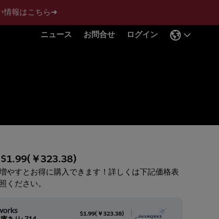
い情報はこちら➜
ニュース
お問合せ
ログイン
:
$1.99
(
￥323.38
)
増やすとお得に購入できます！詳しくは下記価格表
照ください。
works
|
$1.99
(
￥323.38
)
庫あり: 714