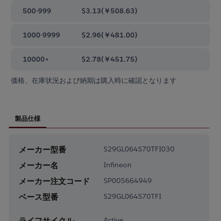
500-999
$3.13
(
￥508.63
)
1000-9999
$2.96
(
￥481.00
)
10000+
$2.78
(
￥451.75
)
価格、在庫状況および納期は購入時に確認となります
製品仕様
メーカー型番
S29GL064S70TFI030
メーカー名
Infineon
メーカー注文コード
SP005664949
ベース型番
S29GL064S70TFI
ライフサイクル
Active