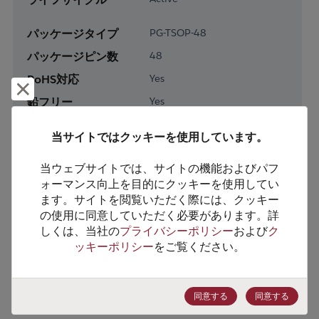
パッケージタイプ
PG-TSOP-48
パッケージピン数
48
RoHS対応
Yes
却下して閉じる
鉛フリー
Yes
梱包形態
Tray
当サイトではクッキーを使用しています。
梱包数
960
当ウェブサイトでは、サイトの機能およびパフ
製品カテゴリー
Memory & Storage
ォーマンス向上を目的にクッキーを使用してい
ます。サイトを閲覧いただく際には、クッキー
製品サブカテゴリー
Non-Volatile
の使用に同意していただく必要があります。詳
製品グループ
Parallel Flash
しくは、当社の
プライバシーポリシー
および
ク
ッキーポリシー
をご覧ください。
HTSコード
8542.32.0071
ECCN番号
3A991.B.1.A
同意する
同意する