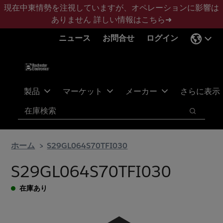
メ
フ
現在中東情勢を注視していますが、オペレーションに影響は
イ
ッ
ありません
詳しい情報はこちら➜
ン
タ
ニュース
お問合せ
ログイン
コ
ー
ン
に
テ
ス
ン
キ
ツ
ッ
製品
マーケット
メーカー
さらに表示
へ
プ
検索
ス
検索
キ
ッ
ホーム
S29GL064S70TFI030
プ
S29GL064S70TFI030
在庫あり