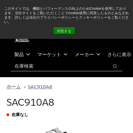
メ
フ
現在中東情勢を注視していますが、オペレーションに影響は
このサイトでは、機能とパフォーマンスの向上のためCookieを使用しており
イ
ッ
ありません
詳しい情報はこちら➜
ます。当社サイトをご覧いただくことでcookie使用に同意したものとみなされ
ン
タ
ます。詳しくは当社のプライバシーポリシーとクッキーポリシーをご覧くださ
い。
ニュース
お問合せ
ログイン
コ
ー
同意する
ン
に
テ
ス
ン
キ
ツ
ッ
製品
マーケット
メーカー
さらに表示
へ
プ
検索
ス
検索
キ
ッ
ホーム
SAC910A8
プ
SAC910A8
在庫なし