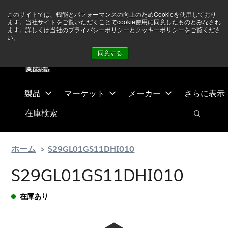
メ
フ
現在中東情勢を注視していますが、オペレーションに影響は
このサイトでは、機能とパフォーマンスの向上のためCookieを使用しており
イ
ッ
ありません
詳しい情報はこちら➜
ます。当社サイトをご覧いただくことでcookie使用に同意したものとみなされ
ン
タ
ます。詳しくは当社のプライバシーポリシーとクッキーポリシーをご覧くださ
い。
ニュース
お問合せ
ログイン
コ
ー
同意する
ン
に
テ
ス
ン
キ
ツ
ッ
製品
マーケット
メーカー
さらに表示
へ
プ
検索
ス
検索
キ
ッ
ホーム
S29GL01GS11DHI010
プ
S29GL01GS11DHI010
在庫あり