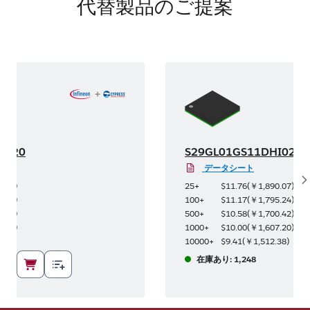
代替製品のご提案
I020
S29GL01GS11DHI020
データシート
S
0.07
)
25+
$11.76
(
￥1,890.07
)
5.24
)
100+
$11.17
(
￥1,795.24
)
0.42
)
500+
$10.58
(
￥1,700.42
)
7.20
)
1000+
$10.00
(
￥1,607.20
)
.38
)
10000+
$9.41
(
￥1,512.38
)
在庫あり: 1,248