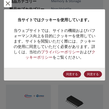
製品カテゴリー
Memory & Storage
却下して閉じる
製品サブカテゴリー
Non-Volatile
製品グループ
Serial Flash
当サイトではクッキーを使用しています。
HTSコード
8542.32.0071
当ウェブサイトでは、サイトの機能およびパフ
ォーマンス向上を目的にクッキーを使用してい
ECCN番号
3A991.B.1.A
ます。サイトを閲覧いただく際には、クッキー
の使用に同意していただく必要があります。詳
しくは、当社の
プライバシーポリシー
および
ク
ッキーポリシー
をご覧ください。
代替製品のご提案
同意する
同意する