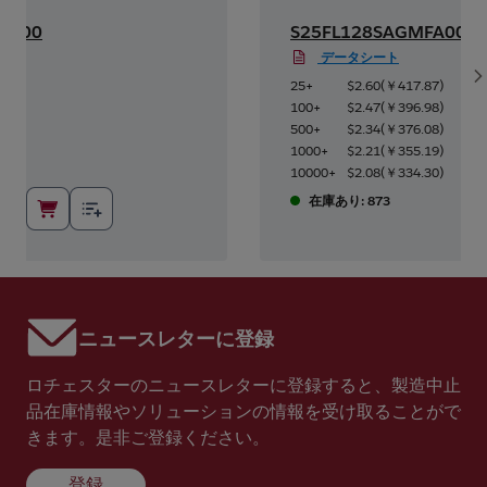
A000
S25FL128SAGMFA000
データシート
S
7
)
25+
$2.60
(
￥417.87
)
8
)
100+
$2.47
(
￥396.98
)
8
)
500+
$2.34
(
￥376.08
)
9
)
1000+
$2.21
(
￥355.19
)
0
)
10000+
$2.08
(
￥334.30
)
在庫あり: 873
ニュースレターに登録
ロチェスターのニュースレターに登録すると、製造中止
品在庫情報やソリューションの情報を受け取ることがで
きます。是非ご登録ください。
登録