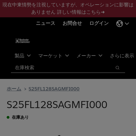
メ
フ
現在中東情勢を注視していますが、オペレーションに影響は
イ
ッ
ありません
詳しい情報はこちら➜
ン
タ
ニュース
お問合せ
ログイン
コ
ー
ン
に
テ
ス
ン
キ
ツ
ッ
製品
マーケット
メーカー
さらに表示
へ
プ
検索
ス
検索
キ
ッ
ホーム
S25FL128SAGMFI000
プ
S25FL128SAGMFI000
在庫あり