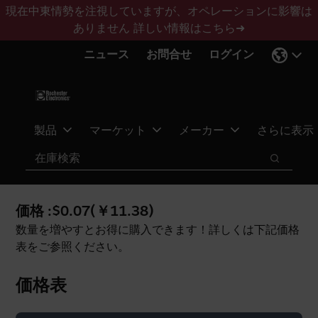
メ
フ
現在中東情勢を注視していますが、オペレーションに影響は
イ
ッ
ありません
詳しい情報はこちら➜
ン
タ
ニュース
お問合せ
ログイン
コ
ー
ン
に
テ
ス
ン
キ
ツ
ッ
製品
マーケット
メーカー
さらに表示
へ
プ
検索
ス
検索
キ
ッ
価格 :
$0.07
(
￥11.38
)
プ
数量を増やすとお得に購入できます！詳しくは下記価格
表をご参照ください。
価格表