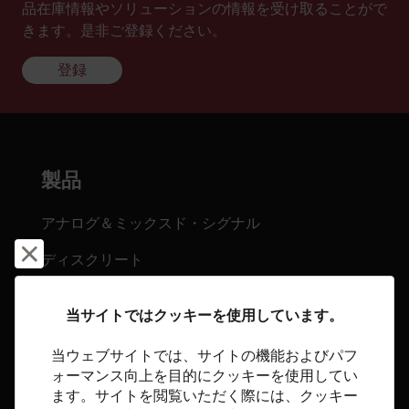
品在庫情報やソリューションの情報を受け取ることがで
きます。是非ご登録ください。
登録
製品
アナログ＆ミックスド・シグナル
却下して閉じる
ディスクリート
ロジック
当サイトではクッキーを使用しています。
メモリ&ストレージ
当ウェブサイトでは、サイトの機能およびパフ
オプトエレクトロニクス
ォーマンス向上を目的にクッキーを使用してい
ます。サイトを閲覧いただく際には、クッキー
プロセッサ&周辺デバイス