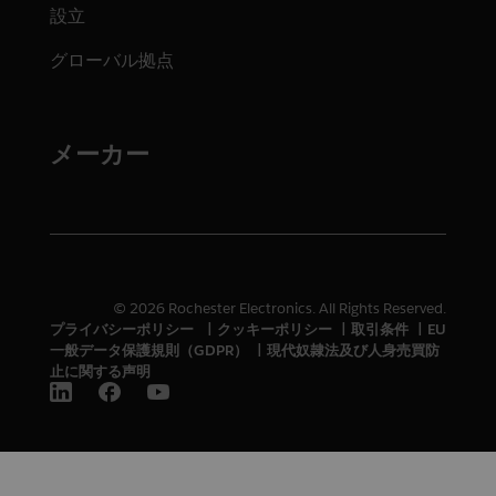
設立
グローバル拠点
メーカー
© 2026 Rochester Electronics. All Rights Reserved.
プライバシーポリシー
|
クッキーポリシー
|
取引条件
|
EU
一般データ保護規則（GDPR）
|
現代奴隷法及び人身売買防
止に関する声明