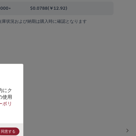
0000+
$0.0788
(
￥12.92
)
在庫状況および納期は購入時に確認となります
的にク
の使用
ーポリ
同意する
Sho