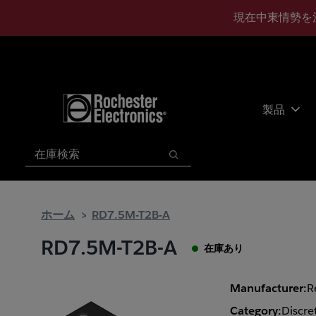
メ
フ
現在中東情勢を
イ
ッ
ン
タ
コ
ー
ン
に
テ
ス
ン
キ
製品
ツ
ッ
へ
プ
検索
ス
検索
キ
ッ
プ
ホーム
RD7.5M-T2B-A
RD7.5M-T2B-A
在庫あり
Manufacturer:
R
Category:
Discre