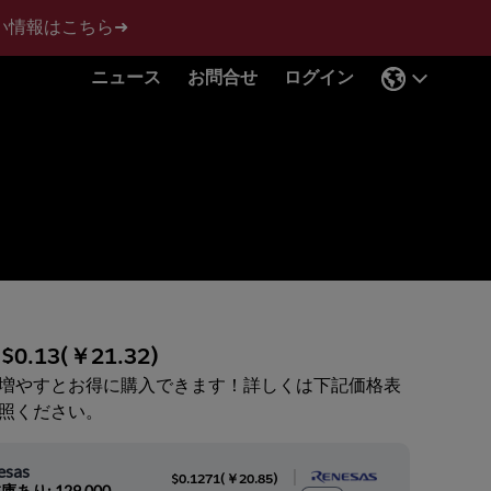
い情報はこちら➜
ニュース
お問合せ
ログイン
:
$0.13
(
￥21.32
)
増やすとお得に購入できます！詳しくは下記価格表
照ください。
esas
|
$0.1271
(
￥20.85
)
庫あり: 129,000