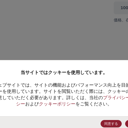
10
価格、
て閉じる
当サイトではクッキーを使用しています。
ェブサイトでは、サイトの機能およびパフォーマンス向上を目
ーを使用しています。サイトを閲覧いただく際には、クッキー
意していただく必要があります。詳しくは、当社の
プライバシ
シー
および
クッキーポリシー
をご覧ください。
RD7.5M-T1B-A
RD8.2M-T1B-A
データシート
データシート
同意する
100+
$0.1624
(
￥26.64
)
100+
$0.3544
(
￥58.13
)