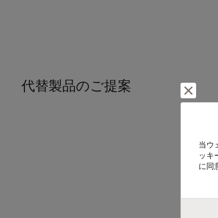
代替製品のご提案
却下し
当ウ
ッキ
に同