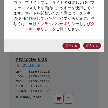
当ウェブサイトでは、サイトの機能およびパフ
代替製品のご提案
ォーマンス向上を目的にクッキーを使用してい
ます。サイトを閲覧いただく際には、クッキー
の使用に同意していただく必要があります。詳
しくは、当社の
プライバシーポリシー
および
ク
ッキーポリシー
をご覧ください。
同意する
同意する
REG102NA-3/3K
データシート
25+
$1.86
(
￥302.25
)
100+
$1.77
(
￥287.63
)
500+
$1.67
(
￥271.38
)
1000+
$1.58
(
￥256.75
)
10000+
$1.49
(
￥242.13
)
在庫あり: 2,572