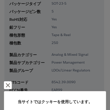
パッケージタイプ
SOT-23-5
パッケージピン数
5
RoHS対応
Yes
鉛フリー
Yes
梱包形態
Tape & Reel
梱包数
250
製品カテゴリー
Analog & Mixed Signal
製品サブカテゴリー
Power Management
製品グループ
LDOs/Linear Regulators
HTSコード
8542.39.0090
却下して閉じる
ECCN番号
EAR99
当サイトではクッキーを使用しています。