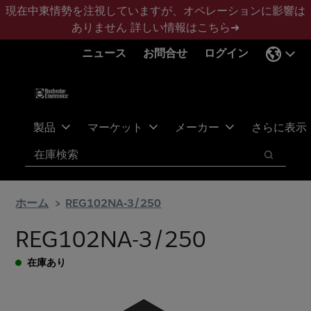
メ
フ
現在中東情勢を注視していますが、オペレーションに影響は
イ
ッ
ありません
詳しい情報はこちら➜
ン
タ
ニュース
お問合せ
ログイン
コ
ー
ン
に
テ
ス
ン
キ
ツ
ッ
製品
マーケット
メーカー
さらに表示
へ
プ
検索
ス
検索
キ
ッ
ホーム
REG102NA-3/250
プ
REG102NA-3/250
在庫あり