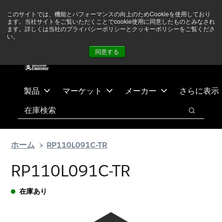
メ
フ
現在中東情勢を注視していますが、オペレーションに影響は
このサイトでは、機能とパフォーマンスの向上のためCookieを使用しており
イ
ッ
ありません
詳しい情報はこちら➜
ます。当社サイトをご覧いただくことでcookie使用に同意したものとみなされ
ン
タ
ます。詳しくは当社のプライバシーポリシーとクッキーポリシーをご覧くださ
い。
ニュース
お問合せ
ログイン
コ
ー
同意する
ン
に
テ
ス
ン
キ
ツ
ッ
製品
マーケット
メーカー
さらに表示
へ
プ
検索
ス
検索
キ
ッ
ホーム
RP110L091C-TR
プ
RP110L091C-TR
在庫あり