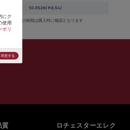
0000+
$0.0526
(
￥8.54
)
的にク
在庫状況および納期は購入時に確認となります
の使用
ーポリ
同意する
品質
ロチェスターエレク