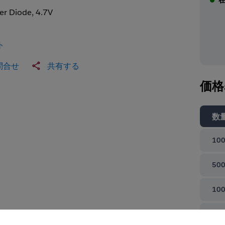
er Diode, 4.7V
ト
問合せ
共有する
価格
数
100
500
100
て閉じる
100