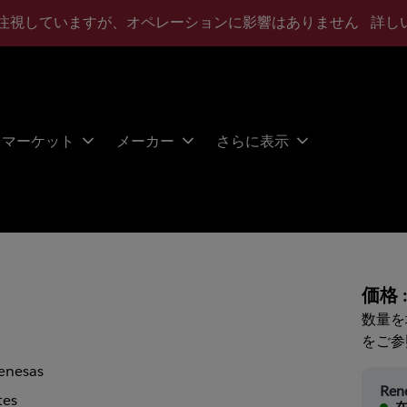
注視していますが、オペレーションに影響はありません
詳し
マーケット
メーカー
さらに表示
価格 
数量を
をご参
enesas
Ren
tes
在