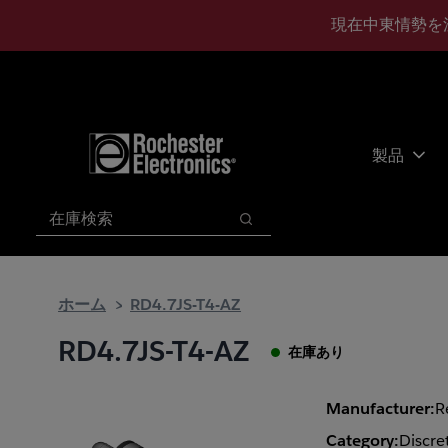
メ
フ
現在中東情勢を
イ
ッ
ン
タ
コ
ー
ン
に
テ
ス
ン
キ
製品
ツ
ッ
へ
プ
検索
ス
検索
キ
ッ
プ
ホーム
RD4.7JS-T4-AZ
RD4.7JS-T4-AZ
在庫あり
Manufacturer:
R
Category:
Discre