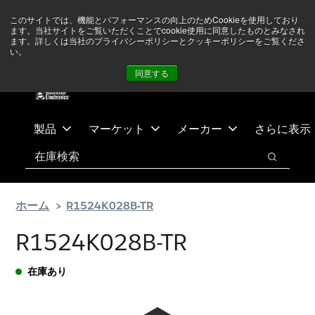
メ
フ
現在中東情勢を注視していますが、オペレーションに影響は
このサイトでは、機能とパフォーマンスの向上のためCookieを使用しており
イ
ッ
ありません
詳しい情報はこちら➜
ます。当社サイトをご覧いただくことでcookie使用に同意したものとみなされ
ン
タ
ます。詳しくは当社のプライバシーポリシーとクッキーポリシーをご覧くださ
い。
ニュース
お問合せ
ログイン
コ
ー
同意する
ン
に
テ
ス
ン
キ
ツ
ッ
製品
マーケット
メーカー
さらに表示
へ
プ
検索
ス
検索
キ
ッ
ホーム
R1524K028B-TR
プ
R1524K028B-TR
在庫あり