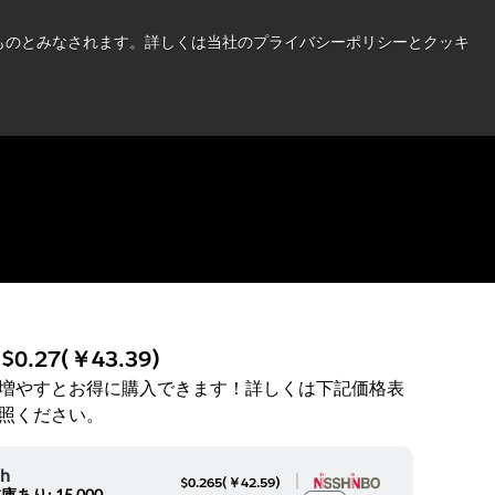
い情報はこちら➜
したものとみなされます。詳しくは当社のプライバシーポリシーとクッキ
ニュース
お問合せ
ログイン
:
$0.27
(
￥43.39
)
増やすとお得に購入できます！詳しくは下記価格表
照ください。
oh
|
$0.265
(
￥42.59
)
庫あり: 15,000