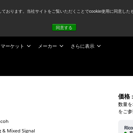
注視していますが、オペレーションに影響はありません
詳し
用しております。当社サイトをご覧いただくことでcookie使用に同意
同意する
マーケット
メーカー
さらに表示
価格 
数量を
をご参
icoh
Ric
 & Mixed Signal
在