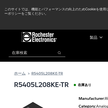
メ
フ
現在中東情勢を
イ
ッ
このサイトでは、機能とパフォーマンスの向上のためCookieを使
ーポリシーをご覧ください。
ン
タ
コ
ー
ン
に
テ
ス
ン
キ
製品
ツ
ッ
へ
プ
検索
ス
検索
キ
ッ
プ
ホーム
R5405L208KE-TR
R5405L208KE-TR
在庫あり
Manufacturer:
R
Category:
Analog