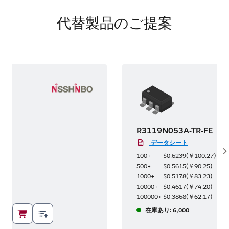
代替製品のご提案
FE
R3119N053A-TR-FE
データシート
S
.30
)
100+
$0.6239
(
￥100.27
)
77
)
500+
$0.5615
(
￥90.25
)
40
)
1000+
$0.5178
(
￥83.23
)
92
)
10000+
$0.4617
(
￥74.20
)
29
)
100000+
$0.3868
(
￥62.17
)
在庫あり: 6,000