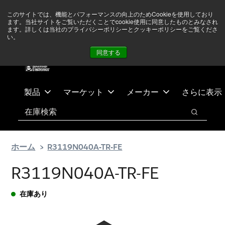
メ
フ
現在中東情勢を注視していますが、オペレーションに影響は
このサイトでは、機能とパフォーマンスの向上のためCookieを使用しており
イ
ッ
ありません
詳しい情報はこちら➜
ます。当社サイトをご覧いただくことでcookie使用に同意したものとみなされ
ン
タ
ます。詳しくは当社のプライバシーポリシーとクッキーポリシーをご覧くださ
い。
ニュース
お問合せ
ログイン
コ
ー
同意する
ン
に
テ
ス
ン
キ
ツ
ッ
製品
マーケット
メーカー
さらに表示
へ
プ
検索
ス
検索
キ
ッ
ホーム
R3119N040A-TR-FE
プ
R3119N040A-TR-FE
在庫あり