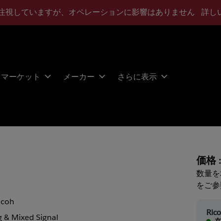
注視していますが、オペレーションに影響はありません
詳し
マーケット
メーカー
さらに表示
価格 
数量を
をご参
icoh
Ric
 & Mixed Signal
在