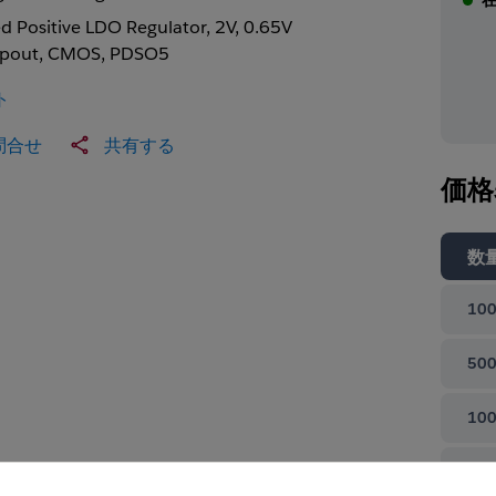
ed Positive LDO Regulator, 2V, 0.65V
pout, CMOS, PDSO5
ト
問合せ
共有する
価格
数
100
500
100
て閉じる
100