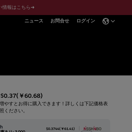
い情報はこちら➜
ニュース
お問合せ
ログイン
:
$0.37
(
￥60.68
)
増やすとお得に購入できます！詳しくは下記価格表
照ください。
oh
|
$0.3744
(
￥61.41
)
庫あり: 3,000