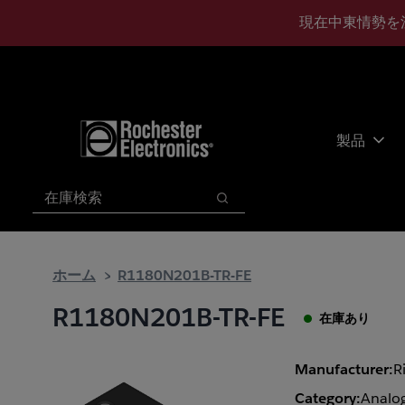
メ
フ
現在中東情勢を
イ
ッ
ン
タ
コ
ー
ン
に
テ
ス
ン
キ
製品
ツ
ッ
へ
プ
検索
ス
検索
キ
ッ
プ
ホーム
R1180N201B-TR-FE
R1180N201B-TR-FE
在庫あり
Manufacturer:
R
Category:
Analog