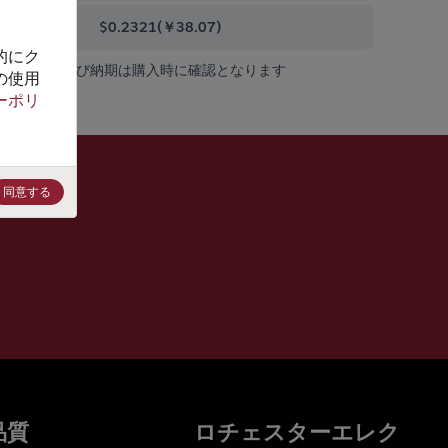
0000+
$0.2321
(
￥38.07
)
的にク
在庫状況および納期は購入時に確認となります
の使用
ーポリ
同意する
品質
ロチェスターエレク