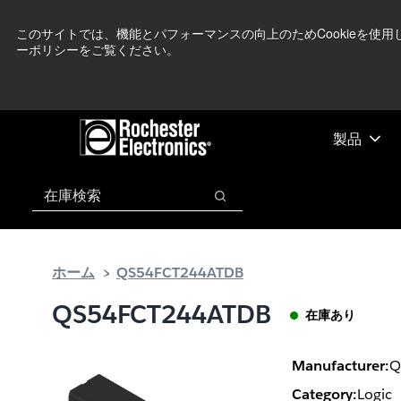
メ
フ
現在中東情勢を
イ
ッ
このサイトでは、機能とパフォーマンスの向上のためCookieを使
ーポリシーをご覧ください。
ン
タ
コ
ー
ン
に
テ
ス
ン
キ
製品
ツ
ッ
へ
プ
検索
ス
検索
キ
ッ
プ
ホーム
QS54FCT244ATDB
QS54FCT244ATDB
在庫あり
Manufacturer:
Q
Category:
Logic