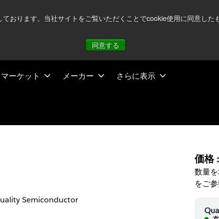
注視していますが、オペレーションに影響はありません
詳し
用しております。当社サイトをご覧いただくことでcookie使用に同意
同意する
マーケット
メーカー
さらに表示
価格 
数量を
をご参
uality Semiconductor
Qua
在