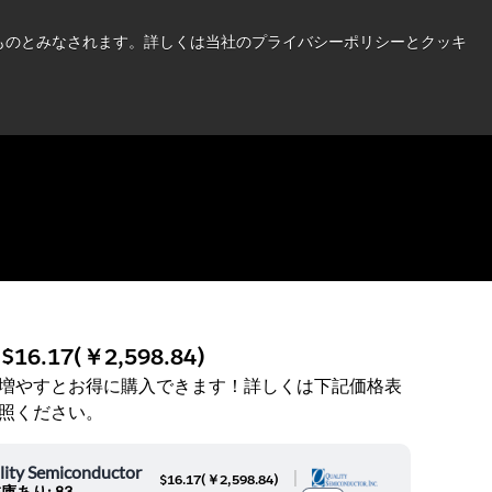
い情報はこちら➜
したものとみなされます。詳しくは当社のプライバシーポリシーとクッキ
ニュース
お問合せ
ログイン
:
$16.17
(
￥2,598.84
)
増やすとお得に購入できます！詳しくは下記価格表
照ください。
lity Semiconductor
|
$16.17
(
￥2,598.84
)
庫あり: 83